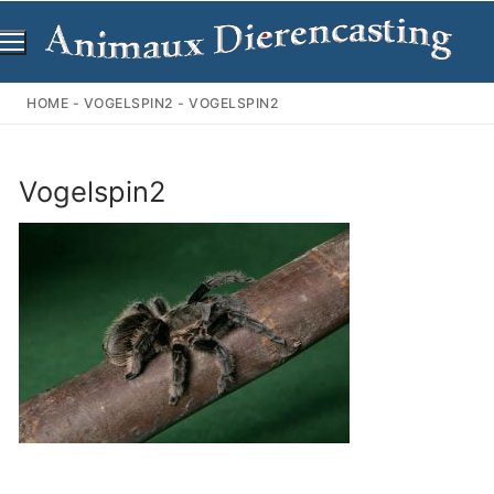
Ga
naar
de
inhoud
HOME
-
VOGELSPIN2
-
VOGELSPIN2
Vogelspin2