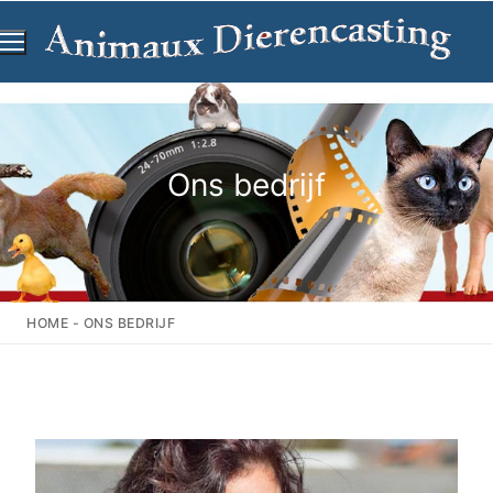
Ga
naar
de
inhoud
Ons bedrijf
HOME
-
ONS BEDRIJF