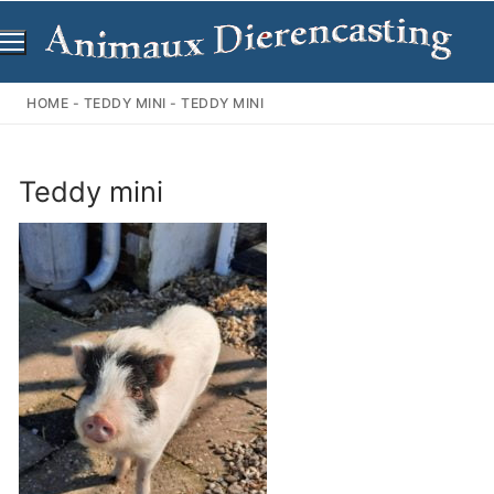
Ga
naar
de
inhoud
HOME
-
TEDDY MINI
-
TEDDY MINI
Teddy mini