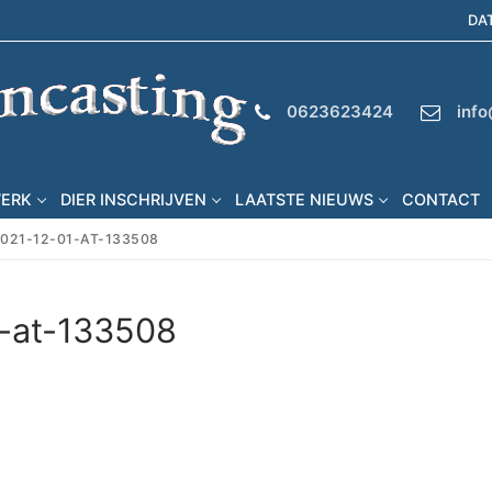
DA
0623623424
info
WERK
DIER INSCHRIJVEN
LAATSTE NIEUWS
CONTACT
021-12-01-AT-133508
-at-133508