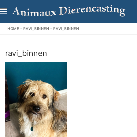
Ga
naar
de
inhoud
HOME
-
RAVI_BINNEN
-
RAVI_BINNEN
ravi_binnen