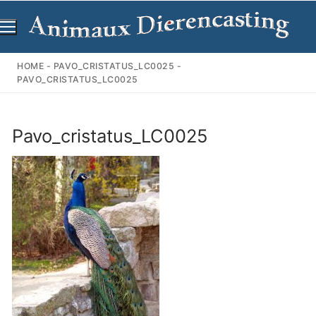
Ga
naar
de
inhoud
HOME
-
PAVO_CRISTATUS_LC0025
-
PAVO_CRISTATUS_LC0025
Pavo_cristatus_LC0025