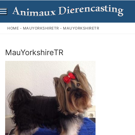
Ga
naar
de
inhoud
HOME
-
MAUYORKSHIRETR
-
MAUYORKSHIRETR
MauYorkshireTR