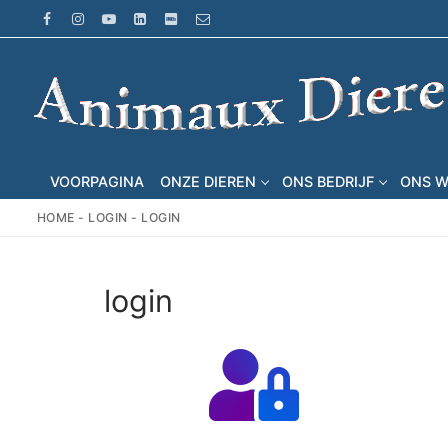
Ga
naar
de
inhoud
VOORPAGINA
ONZE DIEREN
ONS BEDRIJF
ONS 
HOME
-
LOGIN
-
LOGIN
login