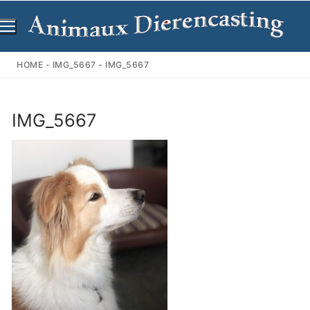
Ga
naar
de
inhoud
HOME
-
IMG_5667
-
IMG_5667
IMG_5667