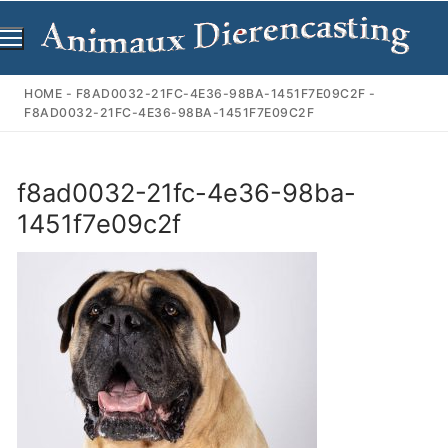
Ga
naar
de
inhoud
HOME
-
F8AD0032-21FC-4E36-98BA-1451F7E09C2F
-
F8AD0032-21FC-4E36-98BA-1451F7E09C2F
f8ad0032-21fc-4e36-98ba-
1451f7e09c2f