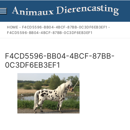
Ga
naar
de
inhoud
HOME
-
F4CD5596-BB04-4BCF-87BB-0C3DF6EB3EF1
-
F4CD5596-BB04-4BCF-87BB-0C3DF6EB3EF1
F4CD5596-BB04-4BCF-87BB-
0C3DF6EB3EF1