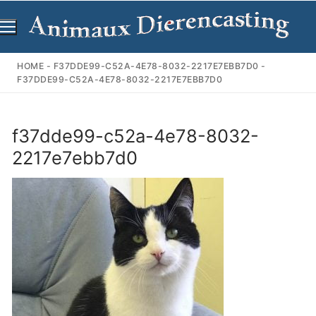
Ga
naar
de
inhoud
HOME
-
F37DDE99-C52A-4E78-8032-2217E7EBB7D0
-
F37DDE99-C52A-4E78-8032-2217E7EBB7D0
f37dde99-c52a-4e78-8032-
2217e7ebb7d0