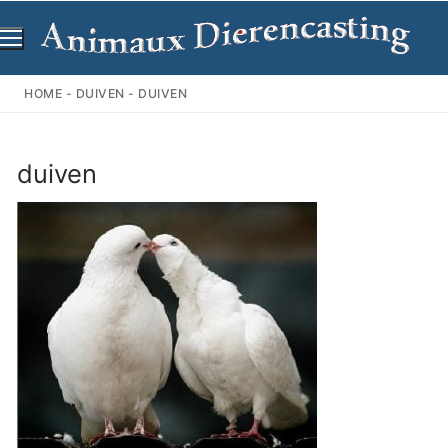
Ga
naar
de
inhoud
HOME
-
DUIVEN
-
DUIVEN
duiven