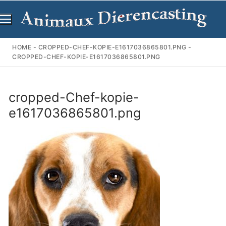
Ga
naar
de
inhoud
HOME
-
CROPPED-CHEF-KOPIE-E1617036865801.PNG
-
CROPPED-CHEF-KOPIE-E1617036865801.PNG
cropped-Chef-kopie-
e1617036865801.png