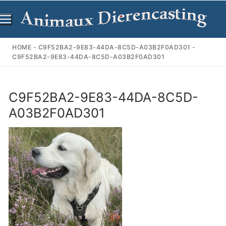
Ga
naar
de
inhoud
HOME
-
C9F52BA2-9E83-44DA-8C5D-A03B2F0AD301
-
C9F52BA2-9E83-44DA-8C5D-A03B2F0AD301
C9F52BA2-9E83-44DA-8C5D-
A03B2F0AD301