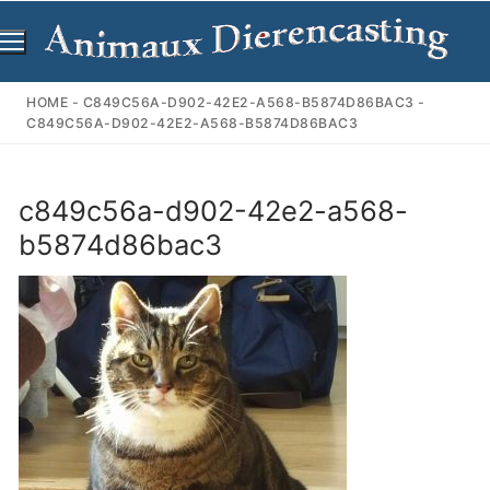
Ga
naar
de
inhoud
HOME
-
C849C56A-D902-42E2-A568-B5874D86BAC3
-
C849C56A-D902-42E2-A568-B5874D86BAC3
c849c56a-d902-42e2-a568-
b5874d86bac3