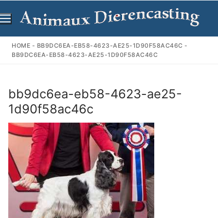
Ga
naar
de
inhoud
HOME
-
BB9DC6EA-EB58-4623-AE25-1D90F58AC46C
-
BB9DC6EA-EB58-4623-AE25-1D90F58AC46C
bb9dc6ea-eb58-4623-ae25-
1d90f58ac46c