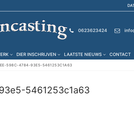
DA
0623623424
info
WERK
DIER INSCHRIJVEN
LAATSTE NIEUWS
CONTACT
EE-598C-4784-93E5-5461253C1A63
93e5-5461253c1a63