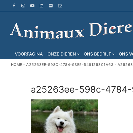
Ga
naar
de
inhoud
VOORPAGINA
ONZE DIEREN
ONS BEDRIJF
ONS 
HOME
-
A25263EE-598C-4784-93E5-5461253C1A63
-
A25263
a25263ee-598c-4784-