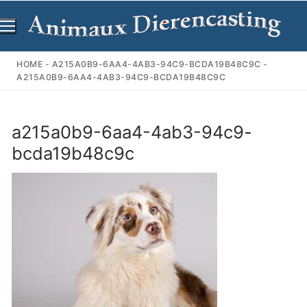
Ga
naar
de
inhoud
HOME
-
A215A0B9-6AA4-4AB3-94C9-BCDA19B48C9C
-
A215A0B9-6AA4-4AB3-94C9-BCDA19B48C9C
a215a0b9-6aa4-4ab3-94c9-
bcda19b48c9c