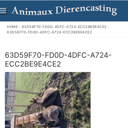
Ga
naar
de
inhoud
HOME
-
63D59F70-FD0D-4DFC-A724-ECC2BE9E4CE2
-
63D59F70-FD0D-4DFC-A724-ECC2BE9E4CE2
63D59F70-FD0D-4DFC-A724-
ECC2BE9E4CE2