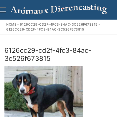
Ga
naar
de
inhoud
HOME
-
6126CC29-CD2F-4FC3-84AC-3C526F673815
-
6126CC29-CD2F-4FC3-84AC-3C526F673815
6126cc29-cd2f-4fc3-84ac-
3c526f673815