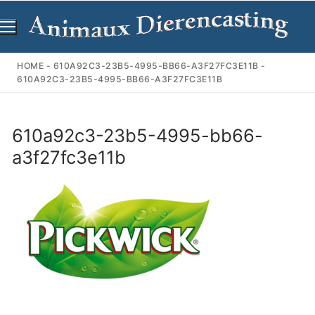
Ga
naar
de
inhoud
HOME
-
610A92C3-23B5-4995-BB66-A3F27FC3E11B
-
610A92C3-23B5-4995-BB66-A3F27FC3E11B
610a92c3-23b5-4995-bb66-
a3f27fc3e11b