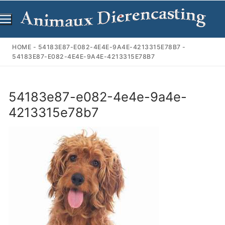
Ga
naar
de
inhoud
HOME
-
54183E87-E082-4E4E-9A4E-4213315E78B7
-
54183E87-E082-4E4E-9A4E-4213315E78B7
54183e87-e082-4e4e-9a4e-
4213315e78b7