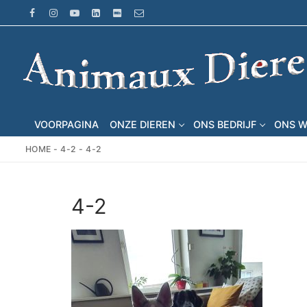
Ga
naar
de
inhoud
VOORPAGINA
ONZE DIEREN
ONS BEDRIJF
ONS 
HOME
-
4-2
-
4-2
4-2