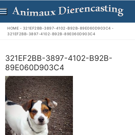
Ga
naar
de
inhoud
HOME
-
321EF2BB-3897-4102-B92B-89E060D903C4
-
321EF2BB-3897-4102-B92B-89E060D903C4
321EF2BB-3897-4102-B92B-
89E060D903C4