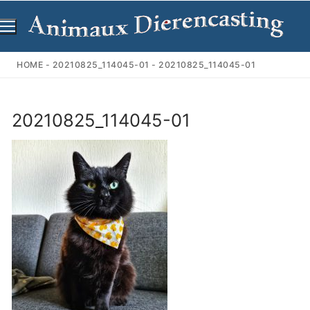
Ga
naar
de
inhoud
HOME
-
20210825_114045-01
-
20210825_114045-01
20210825_114045-01