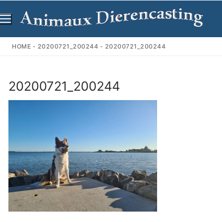
Ga
naar
de
inhoud
HOME
-
20200721_200244
-
20200721_200244
20200721_200244