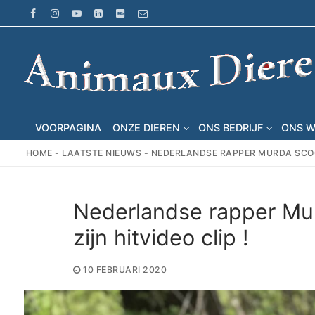
Ga
naar
de
inhoud
VOORPAGINA
ONZE DIEREN
ONS BEDRIJF
ONS 
HOME
-
LAATSTE NIEUWS
-
NEDERLANDSE RAPPER MURDA SCOORT 
Nederlandse rapper Murd
zijn hitvideo clip !
10 FEBRUARI 2020