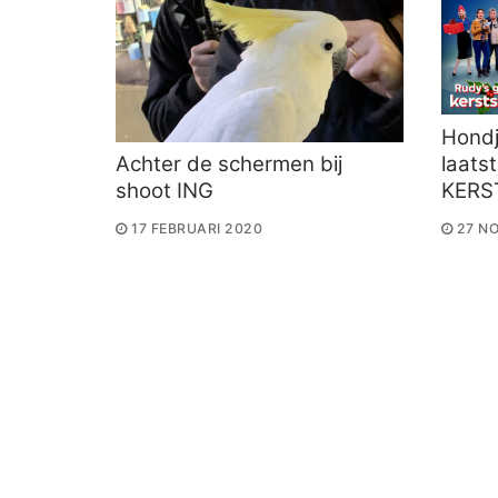
Hondj
laats
Achter de schermen bij
KER
shoot ING
27 N
17 FEBRUARI 2020