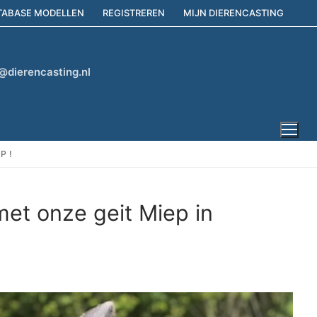
TABASE MODELLEN
REGISTREREN
MIJN DIERENCASTING
@dierencasting.nl
P !
met onze geit Miep in