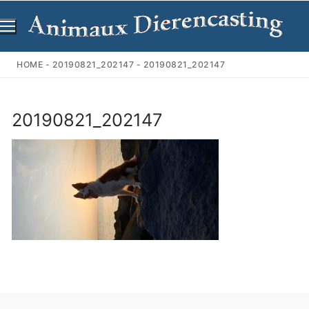
Ga
naar
de
inhoud
HOME
-
20190821_202147
-
20190821_202147
20190821_202147