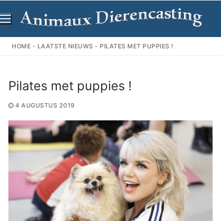
Ga
naar
de
inhoud
HOME
-
LAATSTE NIEUWS
-
PILATES MET PUPPIES !
Pilates met puppies !
4 AUGUSTUS 2019