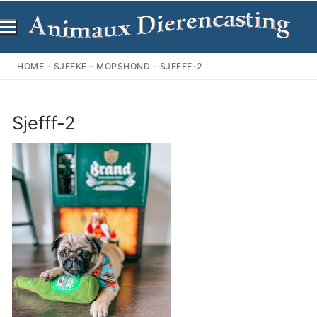
Ga
naar
de
inhoud
HOME
-
SJEFKE – MOPSHOND
-
SJEFFF-2
Sjefff-2