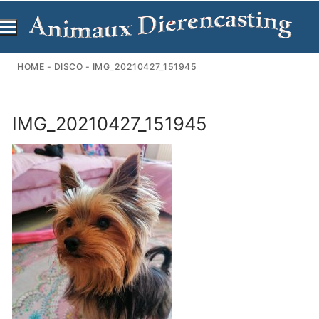
Ga
naar
de
inhoud
HOME
-
DISCO
-
IMG_20210427_151945
IMG_20210427_151945