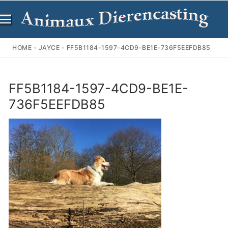
Ga
naar
de
inhoud
HOME
-
JAYCE
-
FF5B1184-1597-4CD9-BE1E-736F5EEFDB85
FF5B1184-1597-4CD9-BE1E-
736F5EEFDB85