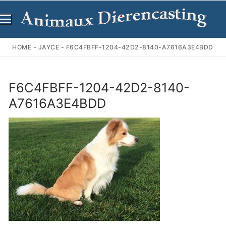
Ga
naar
de
inhoud
HOME
-
JAYCE
-
F6C4FBFF-1204-42D2-8140-A7616A3E4BDD
F6C4FBFF-1204-42D2-8140-
A7616A3E4BDD