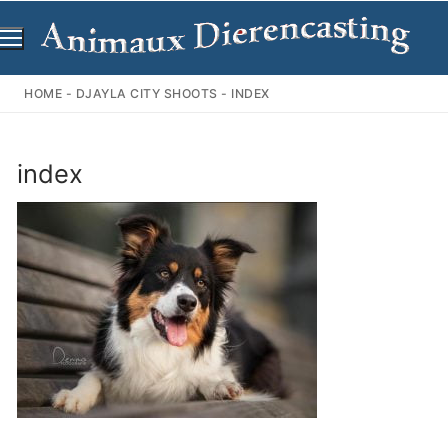
Ga
naar
de
inhoud
HOME
-
DJAYLA CITY SHOOTS
-
INDEX
index