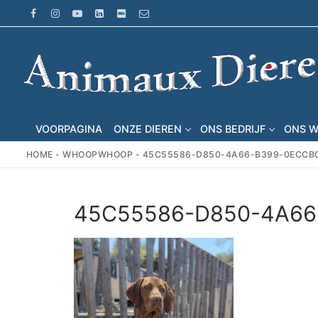
Ga
naar
de
inhoud
VOORPAGINA
ONZE DIEREN
ONS BEDRIJF
ONS 
HOME
-
WHOOPWHOOP
-
45C55586-D850-4A66-B399-0ECCB
45C55586-D850-4A66