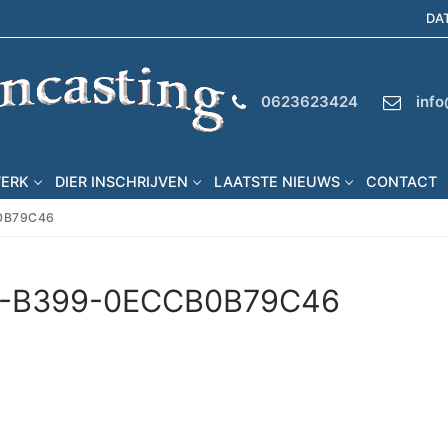
DA
0623623424
info
WERK
DIER INSCHRIJVEN
LAATSTE NIEUWS
CONTACT
0B79C46
-B399-0ECCB0B79C46