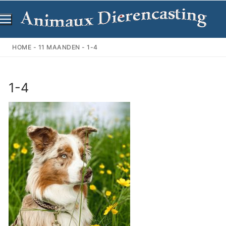
Ga
naar
de
inhoud
HOME
-
11 MAANDEN
-
1-4
1-4