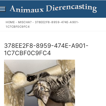
Ga
naar
de
inhoud
HOME
-
MISCHA?
-
378EE2F8-8959-474E-A901-
1C7CBF0C9FC4
378EE2F8-8959-474E-A901-
1C7CBF0C9FC4