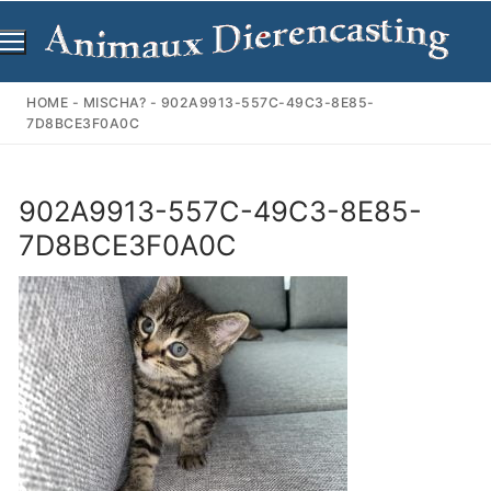
Ga
naar
de
inhoud
HOME
-
MISCHA?
-
902A9913-557C-49C3-8E85-
7D8BCE3F0A0C
902A9913-557C-49C3-8E85-
7D8BCE3F0A0C