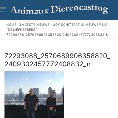
Ga
naar
de
inhoud
HOME
-
LAATSTE NIEUWS
-
JOY SCHITTERT IN NIEUWE FILM
“DE LIEFHEBBERS”
-
72293088_2570689906358820_2409302457772408832_N
72293088_2570689906358820_
2409302457772408832_n